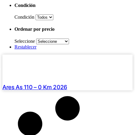
Condición
Condición
Ordenar por precio
Seleccione
Restablecer
Haz clic aquí
2026 /
0 Km
U$S 1049
Ares As 110 – 0 Km 2026