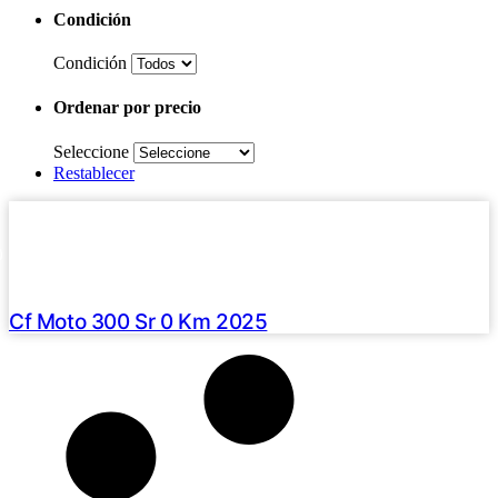
Condición
Condición
Ordenar por precio
Seleccione
Restablecer
Haz clic aquí
2025 /
0 Km
U$S 7290
Cf Moto 300 Sr 0 Km 2025